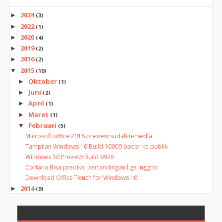
2024
►
(3)
2022
►
(1)
2020
►
(4)
2019
►
(2)
2016
►
(2)
2015
▼
(10)
Oktober
►
(1)
Juni
►
(2)
April
►
(1)
Maret
►
(1)
Februari
▼
(5)
Microsoft office 2016 preview sudah tersedia
Tampilan Windows 10 Build 10009 bocor ke publik
Windows 10 Preview Build 9926
Cortana Bisa prediksi pertandingan liga inggris
Download Office Touch for Windows 10
2014
►
(9)