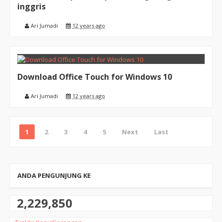
inggris
Ari Jumadi
12 years ago
Download Office Touch for Windows 10
Ari Jumadi
12 years ago
1
2
3
4
5
Next
Last
ANDA PENGUNJUNG KE
2,229,850