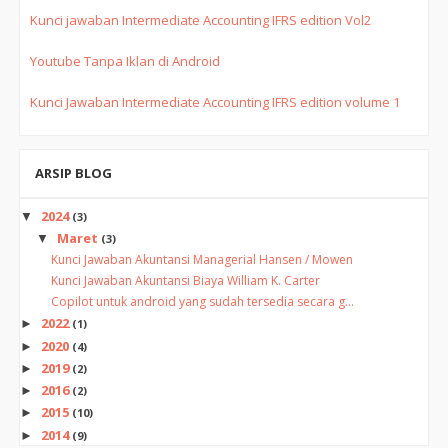
Kunci jawaban Intermediate Accounting IFRS edition Vol2
Youtube Tanpa Iklan di Android
Kunci Jawaban Intermediate Accounting IFRS edition volume 1
ARSIP BLOG
2024
▼
(3)
Maret
▼
(3)
Kunci Jawaban Akuntansi Managerial Hansen / Mowen
Kunci Jawaban Akuntansi Biaya William K. Carter
Copilot untuk android yang sudah tersedia secara g...
2022
►
(1)
2020
►
(4)
2019
►
(2)
2016
►
(2)
2015
►
(10)
2014
►
(9)