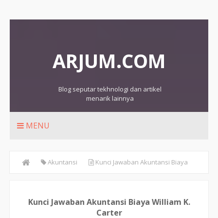
ARJUM.COM
Blog seputar tekhnologi dan artikel
menarik lainnya
MENU
Akuntansi
Kunci Jawaban Akuntansi Biaya
William K. Carter
Kunci Jawaban Akuntansi Biaya William K.
Carter