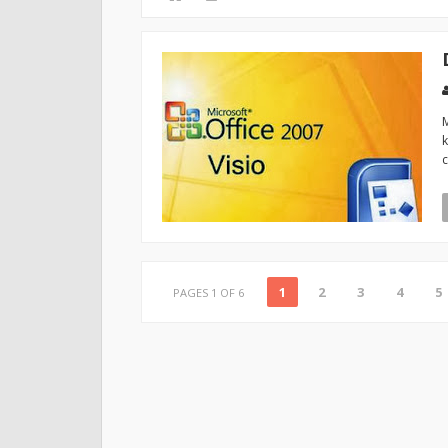
M
c
1
2
3
4
5
PAGES 1 OF 6