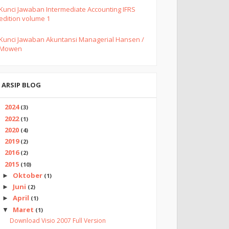
Kunci Jawaban Intermediate Accounting IFRS
edition volume 1
Kunci Jawaban Akuntansi Managerial Hansen /
Mowen
ARSIP BLOG
2024
►
(3)
2022
►
(1)
2020
►
(4)
2019
►
(2)
2016
►
(2)
2015
▼
(10)
Oktober
►
(1)
Juni
►
(2)
April
►
(1)
Maret
▼
(1)
Download Visio 2007 Full Version