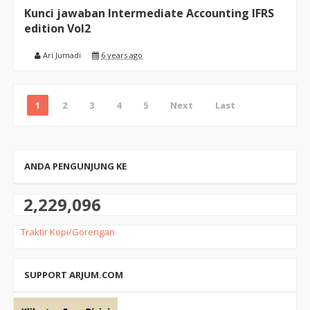
Kunci jawaban Intermediate Accounting IFRS
edition Vol2
Ari Jumadi
6 years ago
1
2
3
4
5
Next
Last
ANDA PENGUNJUNG KE
2,229,096
Traktir Kopi/Gorengan
SUPPORT ARJUM.COM