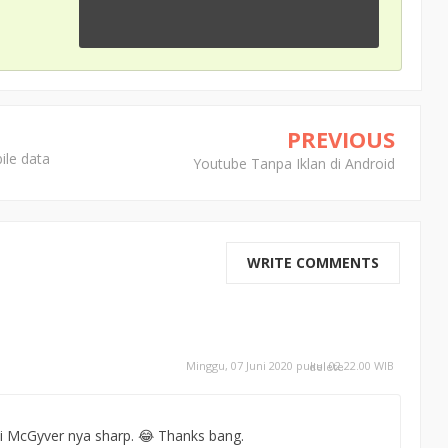
PREVIOUS
ile data
Youtube Tanpa Iklan di Android
WRITE COMMENTS
Minggu, 07 Juni 2020 pukul 02.22.00 WIB
delete
adi McGyver nya sharp. 😂 Thanks bang.