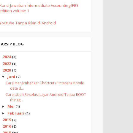
Kunci Jawaban Intermediate Accounting IFRS
edition volume 1
Youtube Tanpa Iklan di Android
ARSIP BLOG
2024
►
(3)
2022
►
(1)
2020
▼
(4)
Juni
▼
(2)
Cara Menambahkan Shortcut (Pintasan) Mobile
data d...
Cara Ubah Resolusi Layar Android Tanpa ROOT
(hingg...
Mei
►
(1)
Februari
►
(1)
2019
►
(2)
2016
►
(2)
2015
►
(10)