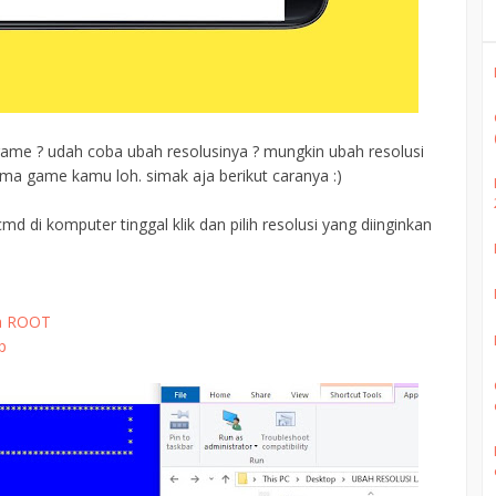
game ? udah coba ubah resolusinya ? mungkin ubah resolusi
ma game kamu loh. simak aja berikut caranya :)
cmd di komputer tinggal klik dan pilih resolusi yang diinginkan
pa ROOT
p