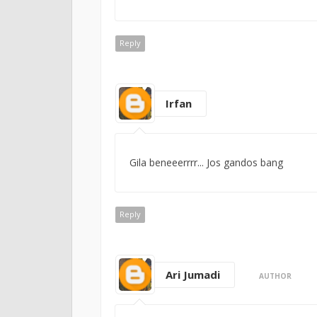
Reply
Irfan
Gila beneeerrrr... Jos gandos bang
Reply
Ari Jumadi
AUTHOR