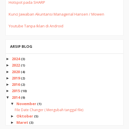
Hotspot pada SHARP
Kunci Jawaban Akuntansi Managerial Hansen / Mowen
Youtube Tanpa Iklan di Android
ARSIP BLOG
2024
►
(3)
2022
►
(1)
2020
►
(4)
2019
►
(2)
2016
►
(2)
2015
►
(10)
2014
▼
(9)
November
▼
(1)
File Date Changer ( Mengubah tanggal file)
Oktober
►
(5)
Maret
►
(3)