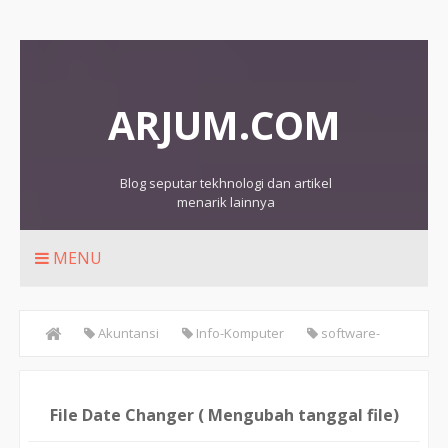
ARJUM.COM
Blog seputar tekhnologi dan artikel
menarik lainnya
MENU
Akuntansi
Info-Komputer
software-
download
File Date Changer ( Mengubah tanggal file)
File Date Changer ( Mengubah tanggal file)