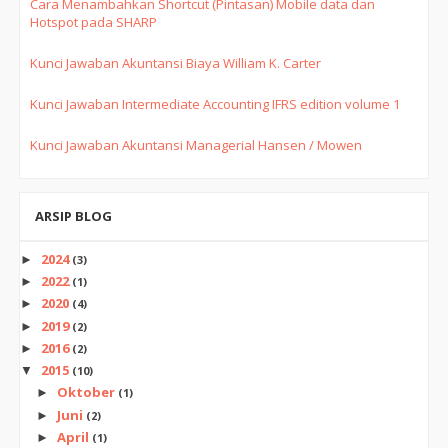
Cara Menambahkan Shortcut (Pintasan) Mobile data dan
Hotspot pada SHARP
Kunci Jawaban Akuntansi Biaya William K. Carter
Kunci Jawaban Intermediate Accounting IFRS edition volume 1
Kunci Jawaban Akuntansi Managerial Hansen / Mowen
ARSIP BLOG
2024
►
(3)
2022
►
(1)
2020
►
(4)
2019
►
(2)
2016
►
(2)
2015
▼
(10)
Oktober
►
(1)
Juni
►
(2)
April
►
(1)