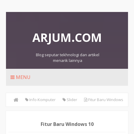
ARJUM.COM
Blog seputar tekhnologi dan artikel
menarik lainnya
MENU
Info-Komputer
Slider
Fitur Baru Windows
10
Fitur Baru Windows 10