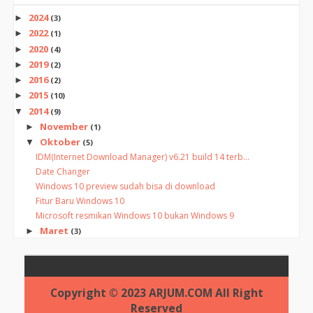
2024
►
(3)
2022
►
(1)
2020
►
(4)
2019
►
(2)
2016
►
(2)
2015
►
(10)
2014
▼
(9)
November
►
(1)
Oktober
▼
(5)
IDM(Internet Download Manager) v6.21 build 14 terb...
Date Changer
Windows 10 preview sudah bisa di download
Fitur Baru Windows 10
Microsoft resmikan Windows 10 bukan Windows 9
Maret
►
(3)
Copyright © 2023 ARJUM.COM All Right
Reserved